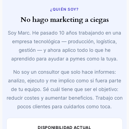
¿QUIÉN SOY?
No hago marketing a ciegas
Soy Marc. He pasado 10 años trabajando en una
Estrategia de Marca
empresa tecnológica — producción, logística,
Defino el posicionamiento, tono y personalidad
gestión — y ahora aplico todo lo que he
de tu marca para conectar con tu público.
aprendido para ayudar a pymes como la tuya.
Saber más
No soy un consultor que solo hace informes:
analizo, ejecuto y me implico como si fuera parte
de tu equipo. Sé cuál tiene que ser el objetivo:
reducir costes y aumentar beneficios. Trabajo con
pocos clientes para cuidarlos como toca.
Gestión de Redes Sociales
DISPONIBILIDAD ACTUAL