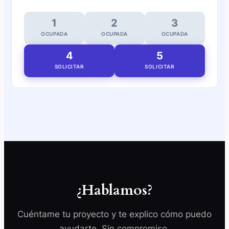
Creo y gestiono el contenido de tus redes para
1
2
3
mantener tu marca activa y conectada.
OCUPADA
OCUPADA
OCUPADA
4
5
Saber más
SOLICITAR
SOLICITAR
¿Hablamos?
Cuéntame tu proyecto y te explico cómo puedo
ayudarte. Sin compromiso.